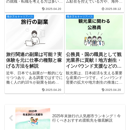
の就職・転職を考える方は多いで
ム駐在を控えている方や、海外で
す。しかし、理想だけでなく、実
の仕事に興味を持っている方に向
2025.04.20
2025.08.12
際の年収や給与事情も現実的に把
けて、実際の駐在経験をもとにベ
握しておくことが重要です。本記
トナムでの生活や仕事のリアルな
働き方＆キャリアパス
働き方＆キャリアパス
事では、旅行業界の平均年収の実
実情をお伝えします。駐在生活に
態から、収入アップを実現する
は多くのメリットがある一方
5...
で、...
旅行関連の副業は可能？実
公務員・国の職員として観
体験を元に仕事の種類と稼
光業界に貢献！地方創生・
げる方法を解説
インバウンド支援などの仕
事を徹底解説
近年、日本でも副業が一般的にな
観光業は、日本経済を支える重要
りつつあり、ある調査ではすでに
な産業の一つです。インバウンド
働く人の約10％が副業を始めて
需要の拡大や地方創生の推進に伴
いるというデータもあります。特
い、民間企業だけでなく、公的機
2025.04.20
2025.04.20
に旅行業界では、新型コロナウイ
関の果たす役割もますます重要に
ルスの影響で収入が減少したこと
なっています。観光業界への就
をきっかけに、副業をスタートす
職・転職を考える方にとって、公
る人が急増しました。そこで本
務員や国の職員として観光業に携
記...
わ...
2025年末旅行の人気都市ランキング！今
行くべきおすすめ渡航先を徹底解説