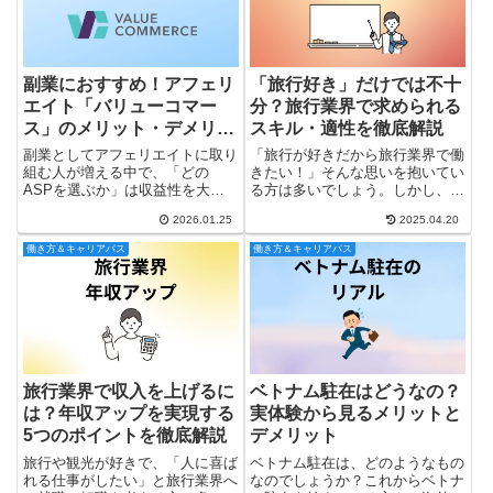
副業におすすめ！アフェリ
「旅行好き」だけでは不十
エイト「バリューコマー
分？旅行業界で求められる
ス」のメリット・デメリッ
スキル・適性を徹底解説
トを徹底解説
副業としてアフェリエイトに取り
「旅行が好きだから旅行業界で働
組む人が増える中で、「どの
きたい！」そんな思いを抱いてい
ASPを選ぶか」は収益性を大き
る方は多いでしょう。しかし、旅
く左右します。数あるアフェリエ
行好きであることと、旅行業界で
2026.01.25
2025.04.20
イトサービスの中でも、バリュー
活躍できることは必ずしもイコー
コマースは運営歴が長く、初心者
ルではありません。実際、旅行業
働き方＆キャリアパス
働き方＆キャリアパス
から経験者まで幅広く利用されて
界で求められるスキルや適性は、
いるASPのひとつです。Yahoo...
単に「旅行が好き」という気持
ち...
旅行業界で収入を上げるに
ベトナム駐在はどうなの？
は？年収アップを実現する
実体験から見るメリットと
5つのポイントを徹底解説
デメリット
旅行や観光が好きで、「人に喜ば
ベトナム駐在は、どのようなもの
れる仕事がしたい」と旅行業界へ
なのでしょうか？これからベトナ