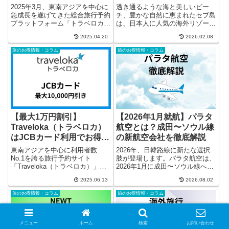
認方法を解説
を徹底解説
2025年3月、東南アジアを中心に
透き通るような海と美しいビー
急成長を遂げてきた総合旅行予約
チ、豊かな自然に恵まれたセブ島
プラットフォーム「トラベロカ
は、日本人に人気の海外リゾート
（Traveloka）」が、ついに日本
のひとつです。アイランドホッピ
2025.04.20
2026.02.08
市場に本格参入しました。一方
ングやジンベエザメと泳ぐツア
で、日本ではまだ新しいサービス
ー、市内観光など、魅力的なアク
旅のお得情報・コラム
旅のお得情報・コラム
であることから、「キャンセル料
ティビティが数多く揃っています
はどの程度かかるのか」...
が、現地ツアーの予約先選びで迷
う方...
【最大1万円割引】
【2026年1月就航】パラタ
Traveloka（トラベロカ）
航空とは？成田〜ソウル線
はJCBカード利用でお得に
の新航空会社を徹底解説
予約！
東南アジアを中心に利用者数
2026年、日韓路線に新たな選択
No.1を誇る旅行予約サイト
肢が登場します。パラタ航空は、
「Traveloka（トラベロカ）」で
2026年1月に成田〜ソウル線へ就
は、現在JCBカードを使って予約
航予定の新興エアラインとして、
2025.06.13
2026.08.02
することで最大10,000円の割引が
航空業界や旅行者の間で注目を集
受けられるキャンペーンを実施中
めています。LCCともFSCとも異
旅のお得情報・コラム
旅のお得情報・コラム
です。本記事では、キャンペーン
なる独自モデルを掲げ、価格と快
の詳細はもちろん、T...
適性のバランスを打ち...
メニュー
ホーム
検索
お問い合わせ