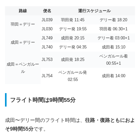
路線
便名
運行スケジュール
JL039
羽田発 11:45
デリー着 18:20
羽田＝デリー
JL030
デリー発 19:55
羽田着 06:30+1
JL749
成田発 20:15
デリー着 03:00+1
成田＝デリー
JL740
デリー発 04:35
成田着 15:10
ベンガルール着
JL753
成田発 18:25
00:55+1
成田＝ベンガルー
ル
ベンガルール発
JL754
成田着 14:00
02:55
フライト時間は9時間55分
成田〜デリー間のフライト時間は、
往路・復路ともにおよ
そ9時間55分
です。