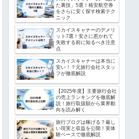
た裏技」5選！格安航空券
をさらに安く探す検索テク
ニック
スカイスキャナーのデメリ
ット7選！安さに惹かれて
失敗する前に知るべき注意
点
スカイスキャナーは本当に
安い！？元旅行会社スタッ
フが徹底解説
【2025年度】主要旅行会社
の売上ランキングを徹底解
説！旅行取扱額から業界動
向を読み解く
旅行ブログは稼げる？厳し
い現実と収益を公開！実体
験ベースで徹底解説