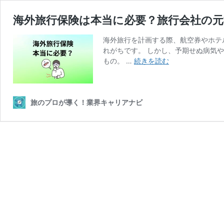
海外旅行保険は本当に必要？旅行会社の
海外旅行を計画する際、航空券やホテ
れがちです。 しかし、予期せぬ病気
海
もの。 …
続きを読む
外
旅
行
保
旅のプロが導く！業界キャリアナビ
険
は
本
当
に
必
要？
旅
行
会
社