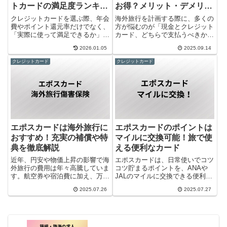
トカードの満足度ランキン
お得？メリット・デメリッ
グを徹底解説
トを徹底比較
クレジットカードを選ぶ際、年会
海外旅行を計画する際に、多くの
費やポイント還元率だけでなく、
方が悩むのが「現金とクレジット
「実際に使って満足できるか」を
カード、どちらで支払うべきか」
重視する人は少なくありません。
という点です。小規模な店舗や屋
2026.01.05
2025.09.14
そうした利用者目線の評価を数値
台では現金が便利な一方で、クレ
化した指標として注目されている
ジットカードは為替レートの有利
クレジットカード
クレジットカード
のが、日本版顧客満足度指数
さや補償制度が魅力です。しか
（JCSI）です。2025年12月...
し、それぞれにはデメリットも存
在...
エポスカードは海外旅行に
エポスカードのポイントは
おすすめ！充実の補償や特
マイルに交換可能！旅で使
典を徹底解説
える便利なカード
近年、円安や物価上昇の影響で海
エポスカードは、日常使いでコツ
外旅行の費用は年々高騰していま
コツ貯まるポイントを、ANAや
す。航空券や宿泊費に加え、万が
JALのマイルに交換できる便利な
一に備えた海外旅行保険も出費の
クレジットカードです。マイル以
2025.07.26
2025.07.27
ひとつ。そこで注目したいのが、
外にも、商品券やプリペイドカー
クレジットカードに付帯する無料
ド、他社ポイントなど交換先が豊
の旅行保険です。なかでもエポス
富なため、ライフスタイルに合わ
カードは、年会費無料でありな
せて柔軟に活用できます。この...
が...