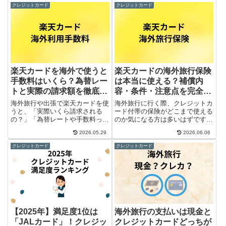
クレジットカード
クレジットカード
楽天カードを海外で使うと
楽天カードの海外旅行保険
手数料はいくら？為替レー
は本当に使える？補償内
トと実際の請求額を徹底解
容・条件・注意点を完全解
説
説
海外旅行や出張で楽天カードを使
海外旅行に行く際、クレジットカ
うと、「実際いくら請求される
ード付帯の保険がどこまで使える
の？」「為替レートや手数料って
のか気になる方は多いはずです。
どうなるの？」と気になりますよ
中でも年会費無料で持ちやすい楽
2026.05.29
2026.06.06
ね。現地で買い物や食事をしたと
天カードは、これから申し込みを
き、日本円での請求金額は「外貨
検討している人にとって有力な選
クレジットカード
クレジットカード
×為替レート×事務手数料」で計
択肢の一つです。一方で、楽天カ
算されます。しかし、為替の変動
ードの海外旅行保険は「自動付
や...
帯...
【2025年】満足度1位は
海外旅行の支払いは現金と
「JALカード」！クレジッ
クレジットカードどっちが