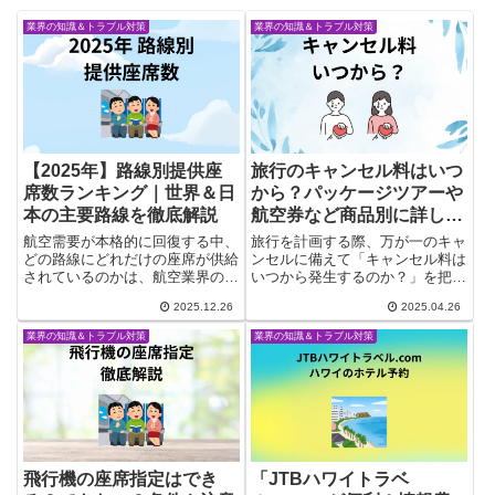
業界の知識＆トラブル対策
業界の知識＆トラブル対策
【2025年】路線別提供座
旅行のキャンセル料はいつ
席数ランキング｜世界＆日
から？パッケージツアーや
本の主要路線を徹底解説
航空券など商品別に詳しく
解説
航空需要が本格的に回復する中、
旅行を計画する際、万が一のキャ
どの路線にどれだけの座席が供給
ンセルに備えて「キャンセル料は
されているのかは、航空業界の動
いつから発生するのか？」を把握
向を読み解くうえで重要な指標の
しておくことは非常に重要です。
2025.12.26
2025.04.26
ひとつです。提供座席数が多い路
特に、パッケージツアー・航空
線は、それだけ利用者が多く、航
券・ホテル・現地アクティビティ
業界の知識＆トラブル対策
業界の知識＆トラブル対策
空会社同士の競争が激しい路線で
といった旅行商品によって、キャ
あることを意味します。本記事
ンセル規定や発生日は大きく異な
で...
り...
飛行機の座席指定はでき
「JTBハワイトラベ