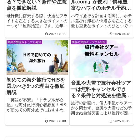
る？できない？条件や注意
ル.com」が便利！情報豊
点を徹底解説
富なハワイのホテル予約専
門サイト
飛行機に搭乗する際、快適なフラ
ハワイ旅行を計画する際に、ホテ
イトを左右する大きなポイントの
ル選びは滞在の快適さを左右する
一つが「座席指定」です。近年は
最も重要なポイントのひとつで
航空会社や運賃タイプによってル
す。数ある予約サイトの中でも
2025.08.11
2026.01.18
ールが多様化し、「以前は無料だ
「JTBハワイトラベル.com」
ったのに、今回は有料だった」と
は、ハワイに特化したホテル予約
業界の知識＆トラブル対策
業界の知識＆トラブル対策
いうケースも珍しくありません。
サイトとして、観光客のニーズに
特にLCCや一部のフルサービス...
しっかり応えています。詳細なホ
テ...
初めての海外旅行でHISを
台風や大雪で旅行会社ツア
選ぶべき5つの理由を徹底
ーは無料キャンセルでき
解説
る？条件と対処法を徹底解
「英語が不安」「トラブルが心
説
旅行の計画は、個人手配かツアー
配」な海外旅行初心者必見！HIS
かを問わず、台風や大雪などの予
が初めての海外旅行におすすめな
期せぬ自然災害により催行が困難
5つの理由をまとめました。現地
になる場合があります。特に日本
日本語デスクの安心感からツアー
2026.08.08
2025.08.12
は気候的に台風や大雪の影響を受
比較、個人手配との違い、人気の
けやすく、楽しみにしていた旅行
おすすめエリアまで分かりやすく
に行けなくなるケースが少なくあ
解説します。
りません。こうした状況に備