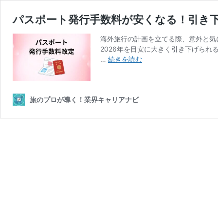
パスポート発行手数料が安くなる！引き
海外旅行の計画を立てる際、意外と気
2026年を目安に大きく引き下げられ
パ
…
続きを読む
ス
ポ
ー
ト
旅のプロが導く！業界キャリアナビ
発
行
手
数
料
が
安
く
な
る！
引