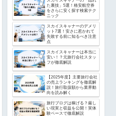
スカイスキャナーの「隠れ
た裏技」5選！格安航空券
をさらに安く探す検索テク
ニック
スカイスキャナーのデメリ
ット7選！安さに惹かれて
失敗する前に知るべき注意
点
スカイスキャナーは本当に
安い！？元旅行会社スタッ
フが徹底解説
【2025年度】主要旅行会社
の売上ランキングを徹底解
説！旅行取扱額から業界動
向を読み解く
旅行ブログは稼げる？厳し
い現実と収益を公開！実体
験ベースで徹底解説