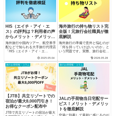
HIS（エイチ・アイ・エ
海外旅行の持ち物リスト完
ス）の評判は？利用者の声
全版！元旅行会社職員が徹
からメリット・デメリット
底解説
を徹底解説！
海外旅行や国内ツアー、航空券手
海外旅行の準備で意外と悩むのが
配などで知られる大手旅行代理店
「何を持っていけばいいのか」と
「HIS（エイチ・アイ・エ
いう問題です。実際、旅行会社で
ス）」。豊富な商品ラインナップ
働いていた頃も「これ持っていけ
2025.05.04
2026.05.28
とコストパフォーマンスの良さか
ばよかった」「現地で困った」と
ら、多くの旅行者に利用されてい
いう声を多く聞いてきました。海
旅のお得情報・コラム
旅のお得情報・コラム
ます。一方で、「手数料が高い」
外は日本と環境が大きく異なるた
「対応にバラつきがある」といっ
め、ちょっとした準備不足がト
たネ...
ラ...
【JTB】共立リゾートでの
JALの手荷物当日宅配サー
宿泊が最大8,000円引き！
ビス！メリット・デメリッ
お得なクーポン配布中
トを徹底解説
JTBで共立リゾートの宿泊が最大
空港に到着して最初に感じるのが