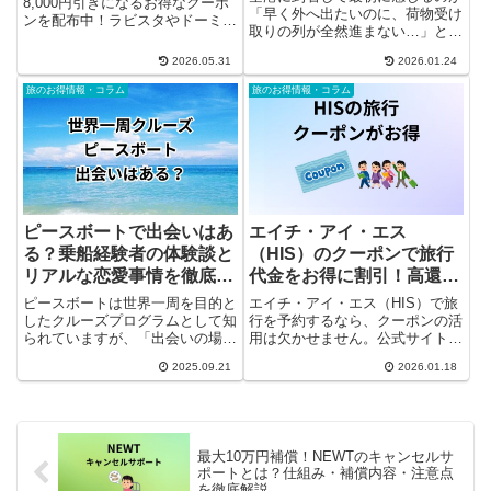
8,000円引きになるお得なクーポ
「早く外へ出たいのに、荷物受け
ンを配布中！ラビスタやドーミー
取りの列が全然進まない…」とい
イン系列など、全国43の人気温
うあのもどかしさ。特に旅行や出
泉宿・リゾートホテルが対象で
2026.05.31
2026.01.24
張で時間が限られていると、スー
す。先着限定なので、お得に癒や
ツケースを抱えての移動は想像以
しの旅へ出かけたい方は今すぐチ
旅のお得情報・コラム
旅のお得情報・コラム
上に負担になります。そんな悩み
ェックしてみてくださいね！
を解消してくれるのが、JALが...
ピースボートで出会いはあ
エイチ・アイ・エス
る？乗船経験者の体験談と
（HIS）のクーポンで旅行
リアルな恋愛事情を徹底解
代金をお得に割引！高還
説
元・高割引率クーポンを徹
ピースボートは世界一周を目的と
エイチ・アイ・エス（HIS）で旅
底紹介
したクルーズプログラムとして知
行を予約するなら、クーポンの活
られていますが、「出会いの場」
用は欠かせません。公式サイトや
としても注目されています。本記
LINE、地域限定ページなど、入
2025.09.21
2026.01.18
事では、実際に乗船した経験者の
手先を知っているだけで旅行代金
声をもとに、友情や恋愛、さらに
を数千円から数万円単位で抑えら
は結婚に至るケースまで、ピース
れることもあります。本記事で
ボートでの出会いのリアルな事
は、HISのクーポン入手方法...
情...
最大10万円補償！NEWTのキャンセルサ
ポートとは？仕組み・補償内容・注意点
を徹底解説