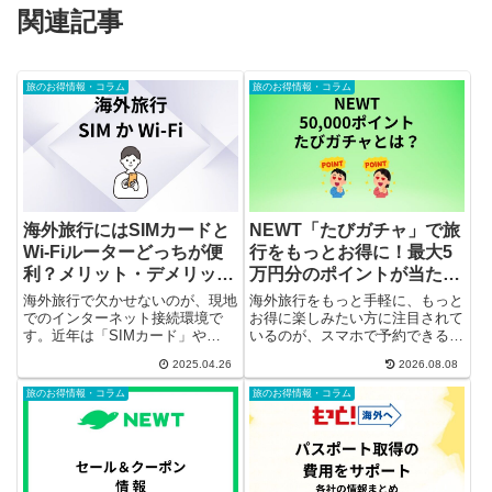
関連記事
旅のお得情報・コラム
旅のお得情報・コラム
海外旅行にはSIMカードと
NEWT「たびガチャ」で旅
Wi-Fiルーターどっちが便
行をもっとお得に！最大5
利？メリット・デメリット
万円分のポイントが当たる
を徹底比較！
チャンス！
海外旅行で欠かせないのが、現地
海外旅行をもっと手軽に、もっと
でのインターネット接続環境で
お得に楽しみたい方に注目されて
す。近年は「SIMカード」や
いるのが、スマホで予約できる旅
「Wi-Fiルーター」と選択肢が増
行アプリ「NEWT（ニュート）」
2025.04.26
2026.08.08
え、どちらを選ぶべきか迷われて
の期間限定キャンペーン「たびガ
いる方も多いのではないでしょう
チャ」です。特賞には最大5万円
旅のお得情報・コラム
旅のお得情報・コラム
か？それぞれにメリット・デメリ
分の旅行ポイントが当たるチャン
ットがあり、旅行スタイルや同
スもあり、旅行好きの間で話題...
行...