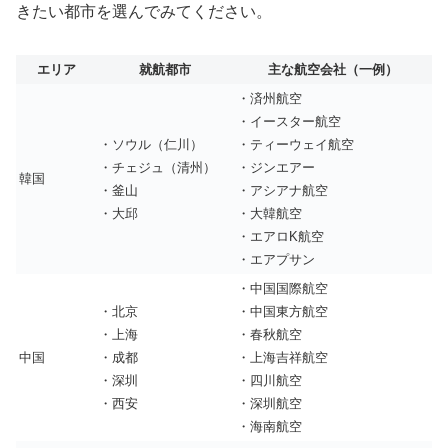
きたい都市を選んでみてください。
エリア
就航都市
主な航空会社（一例）
・済州航空
・イースター航空
・ソウル（仁川）
・ティーウェイ航空
・チェジュ（清州）
・ジンエアー
韓国
・釜山
・アシアナ航空
・大邱
・大韓航空
・エアロK航空
・エアプサン
・中国国際航空
・北京
・中国東方航空
・上海
・春秋航空
中国
・成都
・上海吉祥航空
・深圳
・四川航空
・西安
・深圳航空
・海南航空