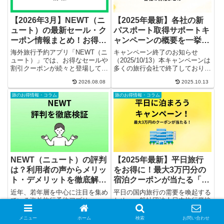
【2026年3月】NEWT（ニ
【2025年最新】各社の新
ュート）の最新セール・ク
パスポート取得サポートキ
ーポン情報まとめ！お得に
ャンペーンの概要を一挙解
旅行予約を楽しもう
説
海外旅行予約アプリ「NEWT（ニ
キャンペーン終了のお知らせ
ュート）」では、お得なセールや
（2025/10/13）本キャンペーンは
割引クーポンが続々と登場してい
多くの旅行会社で終了しておりま
ます。オトクに海外旅行を楽しみ
す。本記事の内容については、キ
2026.08.08
2025.10.13
たい方にとって、見逃せないチャ
ャンペーン開催時の情報です。
ンスが盛りだくさんです。この記
2025年3月24日、観光庁と日本旅
旅のお得情報・コラム
旅のお得情報・コラム
事では、NEWTの最新セールやク
行業協会（JATA）は共同で「も
ーポン情報をわかりやすくま...
っと！海外へ 宣言...
NEWT（ニュート）の評判
【2025年最新】平日旅行
は？利用者の声からメリッ
をお得に！最大3万円分の
ト・デメリットを徹底解
宿泊クーポンが当たる「平
説！
日に泊まろう！キャンペー
近年、若年層を中心に注目を集め
平日の国内旅行の需要を喚起する
ン」とは？応募方法も解説
ている海外旅行予約アプリ
ため、一般社団法人日本旅行業協
「NEWT（ニュート）」です。直
会（JATA）が主催する「平日に
感的な操作性とお得なキャンペー
泊まろう！キャンペーン」がスタ
メニュー
ホーム
検索
お問い合わせ
2026.08.08
2025.07.02