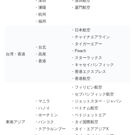
・深圳
・深圳航空
・瀋陽
・厦門航空
・杭州
・福州
・日本航空
・チャイナエアライン
・タイガーエアー
・台北
・Peach
台湾・香港
・高尾
・スターラックス
・香港
・キャセイパシフィック
・香港エクスプレス
・香港航空
・フィリピン航空
・セブパシフィック航空
・マニラ
・ジェットスター・ジャパン
・ハノイ
・ベトナム航空
・ホーチミン
・ベトジェットエア
東南アジア
・バンコク
・タイ国際航空
・クアラルンプー
・タイ・エアアジアX