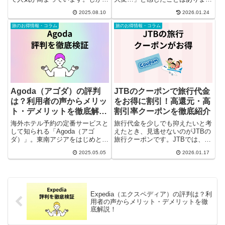
し、初めての方や費用を抑えたい
んか？特に小さなお子様連れや重
2025.08.10
2026.01.24
方にとっては、どのように賢く計
いスーツケースを持っての移動
画すればよいか迷うことも多いで
は、想像以上にストレスがかかり
旅のお得情報・コラム
旅のお得情報・コラム
しょう。本記事では、元駐在者の
ます。そんな悩みを解消してくれ
経験をもとに、航空券やホテル、
るのが、JALの手荷物当日配送サ
現...
ー...
Agoda（アゴダ）の評判
JTBのクーポンで旅行代金
は？利用者の声からメリッ
をお得に割引！高還元・高
ト・デメリットを徹底解
割引率クーポンを徹底紹介
説！
海外ホテル予約の定番サービスと
旅行代金を少しでも抑えたいと考
して知られる「Agoda（アゴ
えたとき、見逃せないのがJTBの
ダ）」。東南アジアをはじめとし
旅行クーポンです。JTBでは、海
た海外旅行に強く、リーズナブル
外旅行・国内旅行それぞれに使え
2025.05.05
2026.01.17
な料金設定や使いやすいアプリな
る高還元・高割引率のクーポンが
どで、多くの旅行者から支持を集
定期的に配布されており、タイミ
めています。一方で、「返金が遅
ング次第では数千円から数万円単
い」「サポート対応に不満があ
位の割引が受けられます。た...
る...
Expedia（エクスペディア）の評判は？利
用者の声からメリット・デメリットを徹
底解説！