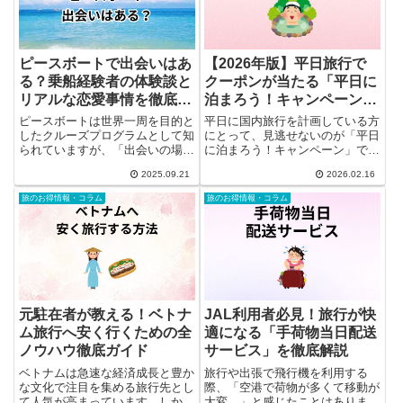
ピースボートで出会いはあ
【2026年版】平日旅行で
る？乗船経験者の体験談と
クーポンが当たる「平日に
リアルな恋愛事情を徹底解
泊まろう！キャンペーン」
説
徹底解説
ピースボートは世界一周を目的と
平日に国内旅行を計画している方
したクルーズプログラムとして知
にとって、見逃せないのが「平日
られていますが、「出会いの場」
に泊まろう！キャンペーン」で
としても注目されています。本記
す。対象条件を満たして応募すれ
2025.09.21
2026.02.16
事では、実際に乗船した経験者の
ば、最大3万円分の旅行クーポン
声をもとに、友情や恋愛、さらに
が当たるチャンスがあります。た
旅のお得情報・コラム
旅のお得情報・コラム
は結婚に至るケースまで、ピース
だし、申込み方法や対象旅行会
ボートでの出会いのリアルな事
社、除外日など細かなルールがあ
情...
るた...
元駐在者が教える！ベトナ
JAL利用者必見！旅行が快
ム旅行へ安く行くための全
適になる「手荷物当日配送
ノウハウ徹底ガイド
サービス」を徹底解説
ベトナムは急速な経済成長と豊か
旅行や出張で飛行機を利用する
な文化で注目を集める旅行先とし
際、「空港で荷物が多くて移動が
て人気が高まっています。しか
大変…」と感じたことはありませ