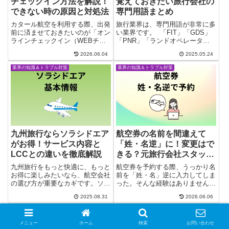
チェックイン方法を解説！
覚えておきたい旅行会社の
できない時の原因と対処法
専門用語まとめ
カタール航空を利用する際、出発
旅行業界は、専門用語が非常に多
前に済ませておきたいのが「オン
い業界です。 「FIT」「GDS」
ラインチェックイン（WEBチェ
「PNR」「ランドオペレータ
ックイン）」です。空港での待ち
ー」など、業界経験がなければ一
2026.06.04
2025.05.24
時間を短縮でき、座席指定や搭乗
見何のことかわからない略語や言
手続きがスムーズになるため、時
い回しが日常的に飛び交います。
業界の知識＆トラブル対策
業界の知識＆トラブル対策
間に追われるビジネス出張や長距
これらの用語を正しく理解してお
離フライトでは特に有効です。
くことは、就職・転職活動にお...
し...
九州旅行ならソラシドエア
航空券の名前を間違えて
がお得！サービス内容と
「姓・名逆」に！変更はで
LCCとの違いを徹底解説
きる？元旅行会社スタッフ
が実例と対処法を解説
九州旅行をもっと快適に、もっと
航空券を予約する際、うっかり名
お得に楽しみたいなら、航空会社
前を「姓・名」逆に入力してしま
の選び方が重要なカギです。ソラ
った。そんな経験はありません
シドエアは、九州を中心に国内
か？国際線・国内線を問わず、名
2025.08.31
2026.06.06
11空港へ就航し、リーズナブル
前の順番ミスは意外とよくあるト
な運賃と快適なサービスが魅力。
ラブルです。「このまま使える
機内ドリンクや無料手荷物、事前
の？」「変更はできる？」「再購
座席指定など、旅をより便利で楽
入しなきゃダメ？」と不安になる
メニュー
ホーム
検索
お問い合わせ