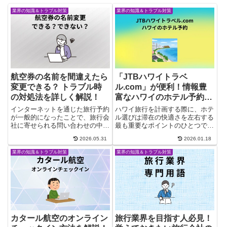
業界の知識＆トラブル対策
業界の知識＆トラブル対策
航空券の名前を間違えたら
「JTBハワイトラベ
変更できる？ トラブル時
ル.com」が便利！情報豊
の対処法を詳しく解説！
富なハワイのホテル予約専
門サイト
インターネットを通じた旅行予約
ハワイ旅行を計画する際に、ホテ
が一般的になったことで、旅行会
ル選びは滞在の快適さを左右する
社に寄せられる問い合わせの中で
最も重要なポイントのひとつで
特に増えているのが 「航空券の
す。数ある予約サイトの中でも
2026.05.31
2026.01.18
予約時に名前を間違えた」 とい
「JTBハワイトラベル.com」
うものです。一般の旅行者にとっ
は、ハワイに特化したホテル予約
業界の知識＆トラブル対策
業界の知識＆トラブル対策
ては「すぐに修正できるので
サイトとして、観光客のニーズに
は？」と思われがちですが、航空
しっかり応えています。詳細なホ
券の...
テ...
カタール航空のオンライン
旅行業界を目指す人必見！