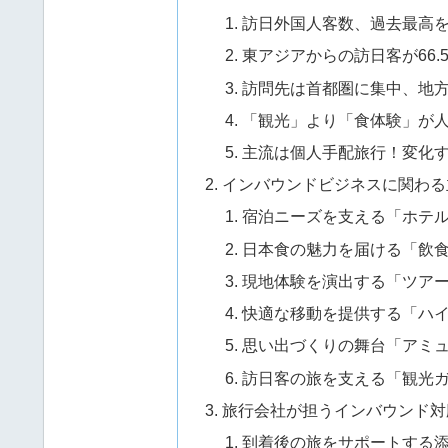
訪日外国人客数、過去最高
東アジアからの訪日客が66
訪問先は首都圏に集中、地
「観光」より「食体験」が
主流は個人手配旅行！変化
インバウンドビジネスに関わる
宿泊ニーズを支える「ホテ
日本食の魅力を届ける「飲
現地体験を演出する「ツア
快適な移動を提供する「ハ
思い出づくりの舞台「アミ
訪日客の旅を支える「観光
旅行会社が担うインバウンド対
到着後の旅をサポートする