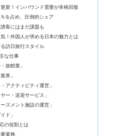
を更新！インバウンド需要が本格回復
.5％を占め、圧倒的シェア
方誘客にはまだ課題も
人気！外国人が求める日本の魅力とは
する訪日旅行スタイル
主な仕事
ル・旅館業」
食業界」
ー・アクティビティ運営」
イヤー・送迎サービス」
ューズメント施設の運営」
ガイド」
応の役割とは
添乗業務