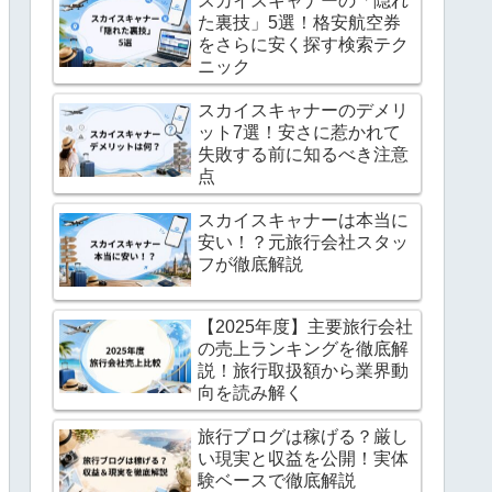
スカイスキャナーの「隠れ
た裏技」5選！格安航空券
をさらに安く探す検索テク
ニック
スカイスキャナーのデメリ
ット7選！安さに惹かれて
失敗する前に知るべき注意
点
スカイスキャナーは本当に
安い！？元旅行会社スタッ
フが徹底解説
【2025年度】主要旅行会社
の売上ランキングを徹底解
説！旅行取扱額から業界動
向を読み解く
旅行ブログは稼げる？厳し
い現実と収益を公開！実体
験ベースで徹底解説